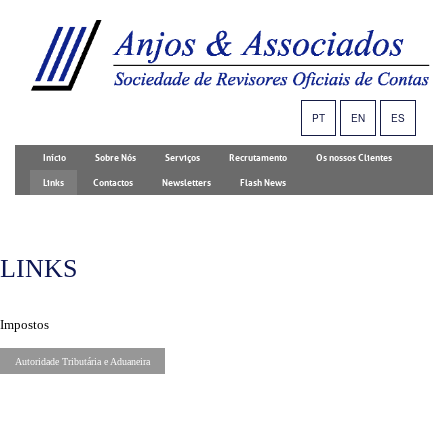
PT
EN
ES
Início
Sobre Nós
Serviços
Recrutamento
Os nossos Clientes
Links
Contactos
Newsletters
Flash News
LINKS
Impostos
Autoridade Tributária e Aduaneira