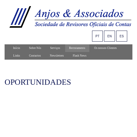
PT
EN
ES
Início
Sobre Nós
Serviços
Recrutamento
Os nossos Clientes
Links
Contactos
Newsletters
Flash News
OPORTUNIDADES